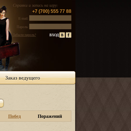
Справки и запись на игру:
+7 (700) 555 77 88
E-mail:
Пароль:
Забыли пароль?
Заказ ведущего
Побед
Поражений