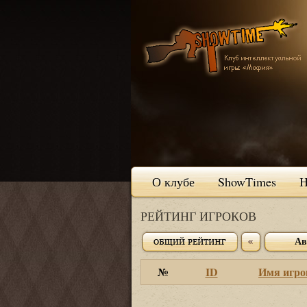
О клубе
ShowTimes
Н
РЕЙТИНГ ИГРОКОВ
Ав
№
ID
Имя игро