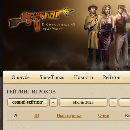
О клубе
ShowTimes
Новости
Рейтинг
РЕЙТИНГ ИГРОКОВ
Июль 2025
№
ID
Имя игрока
Очки
К