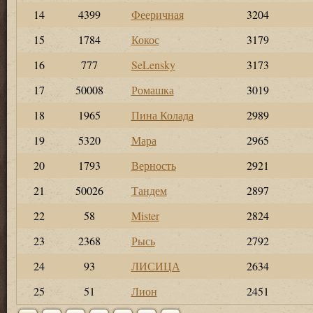
14
4399
Фееричная
3204
15
1784
Кокос
3179
16
777
SeLensky
3173
17
50008
Ромашка
3019
18
1965
Пина Колада
2989
19
5320
Мара
2965
20
1793
Верность
2921
21
50026
Тандем
2897
22
58
Mister
2824
23
2368
Рысь
2792
24
93
ЛИСИЦА
2634
25
51
Лион
2451