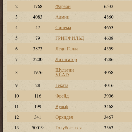
2
1768
Фараон
6533
3
4083
Админ
4860
4
47
Синема
4653
5
79
ГРИНФИЛЬД
4608
6
3873
Леди Галла
4359
7
2200
Литигатор
4286
Шульгин
8
1976
4058
VLAD
9
28
Геката
4016
10
116
Фрейд
3906
11
199
Вульф
3468
12
341
Орхидея
3467
13
50019
Голубоглазая
3363