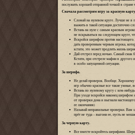
послужить хорошей отправной точкой в стране 
Сначала рассмотрим игру за красную карту
Сломай на нулевом круге. Лучше не в п
выжить в такой ситуации достаточно сло
Встань на нуле с самым красным игрок
не вскрываться на следующем круге, чт
Вскройся шерифом против настоящего. 
дать проверенным черным игрока, кото
кстати, это может продлить жизнь шери
Дай отстрел перед ночью. Самый смак б
Кстати, при отстреле мафии в другого
в особо запущенной ситуации.
За шерифа.
Не делай проверок. Вообще. Хорошему 
игр обычно красные все такие умные, в
Встань по нулевому кругу с
кем-нибудь
При уходе вскройся наконец шерифом и
от проверки дона и выгнали настоящег
ее окончания)
Называй неправильные проверки. Вам цв
прёт не туда – выгони ее, пусть не меша
За черную карту.
Все вместе вскройтесь шерифами. Шериф