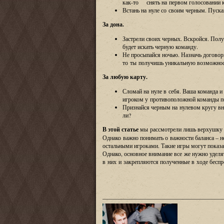
как-то
снять на первом голосовании кр
Встань на нуле со своим черным. Пуска
За дона.
Застрели своих черных. Вскройся. Пол
будет искать черную команду.
Не просыпайся ночью. Назначь договор
то ты получишь уникальную возможност
За любую карту.
Сломай на нуле в себя. Ваша команда и 
игроком у противоположной команды по
Признайся черным на нулевом кругу вне
ли?
В этой статье
мы рассмотрели лишь верхушку ай
Однако важно понимать о важности баланса – н
остальными игроками. Такие игры могут показа
Однако, основное внимание все же нужно уделя
в них и закрепляются полученные в ходе беспр
___________________
____________________
_