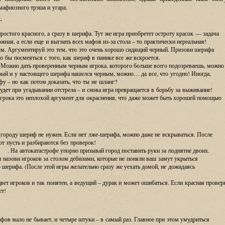
мафиозного трэша и угара.
.
ростого красного, а сразу в шерифа. Тут же игра приобретет остроту красок — задача
жная, а если еще и выгнать всех мафов из-за стола – то практически нереальная!
ом. Аргументируй это тем, что это очень хорошо сидящий черный. Призови шерифа
о бы посмеяться с того, как шериф в панике все же вскроется.
Можно дать проверенным черным игрока, которого больше всего подозреваешь, можно
рый и у настоящего шерифа нашелся черным, можно… да все, что угодно! Иногда,
фу – но как потом доказать, что ты не шланг?
удет при угадывании отстрела – и снова игра превращается в борьбу за выживание!
 игрока это неплохой аргумент для окраснения, что даже может быть хорошей помощью
городу шериф не нужен. Если нет лже-шерифа, можно даже не вскрываться. После
от пусть и разбираются без проверок!
. На автокатастрофе упорно призывай город поставить руки за поднятие двоих.
 назови игроков за столом дебилами, которые не поняли ваш замут укрыться
о шерифа.
(
После этой игры желательно сразу же уехать домой, не дожидаясь
ет игроков и так понятен, а ведущий – дурак и может ошибаться. Если красная провер
ет!
ов мало не бывает, и четыре штуки – в самый раз. Главное при этом умудриться