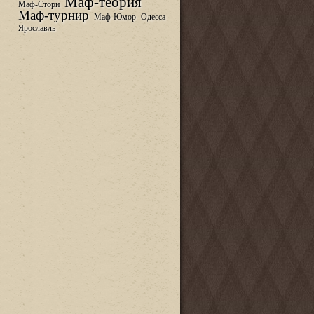
Маф-теория
Маф-Стори
Маф-турнир
Маф-Юмор
Одесса
Ярославль