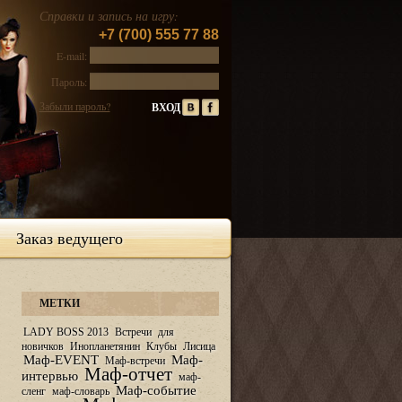
Справки и запись на игру:
+7 (700) 555 77 88
E-mail:
Пароль:
Забыли пароль?
Заказ ведущего
МЕТКИ
LADY BOSS 2013
Встречи
для
новичков
Инопланетянин
Клубы
Лисица
Маф-EVENT
Маф-
Маф-встречи
Маф-отчет
интервью
маф-
Маф-событие
сленг
маф-словарь