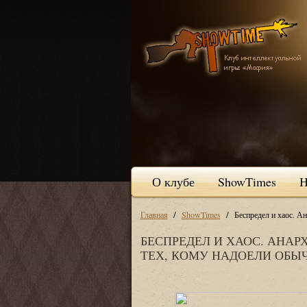
О клубе
ShowTimes
Н
/
/
Главная
ShowTimes
Беспредел и хаос. Ан
БЕСПРЕДЕЛ И ХАОС. АНАР
ТЕХ, КОМУ НАДОЕЛИ ОБЫ