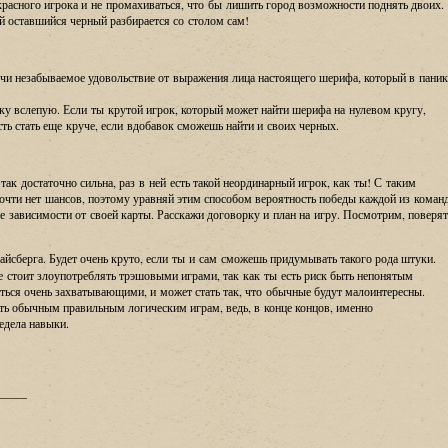
асного игрока и не промахиваться, что бы лишить город возможности поднять двоих.
й оставшийся черный разбирается со столом сам!
учи незабываемое удовольствие от выражения лица настоящего шерифа, который в паник
ку вслепую. Если ты крутой игрок, который может найти шерифа на нулевом кругу,
ь стать еще круче, если вдобавок сможешь найти и своих черных.
так достаточно сильна, раз в ней есть такой неординарный игрок, как ты! С таким
чти нет шансов, поэтому уравняй этим способом вероятность победы каждой из команд
 зависимости от своей карты. Расскажи договорку и план на игру. Посмотрим, поверят
сберга. Будет очень круто, если ты и сам сможешь придумывать такого рода штуки.
е стоит злоупотреблять трэшовыми играми, так как ты есть риск быть непонятым
ться очень захватывающими, и может стать так, что обычные будут малоинтересны.
ть обычным правильным логическим играм, ведь, в конце концов, именно
едела навыки.
_____