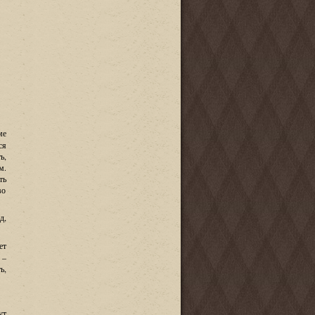
ме
ся
ь,
м.
ть
во
д,
ет
 –
ь,
ут