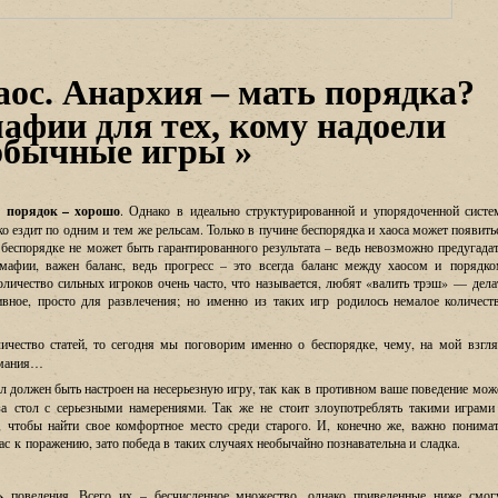
аос. Анархия – мать порядка?
афии для тех, кому надоели
обычные игры »
а порядок – хорошо
. Однако в идеально структурированной и упорядоченной систе
ко ездит по одним и тем же рельсам. Только в пучине беспорядка и хаоса может появить
спорядке не может быть гарантированного результата – ведь невозможно предугадат
мафии, важен баланс, ведь прогресс – это всегда баланс между хаосом и порядко
личество сильных игроков очень часто, что называется, любят
«
валить трэш» — дела
ое, просто для развлечения; но именно из таких игр родилось немалое количест
чество статей, то сегодня мы поговорим именно о беспорядке, чему, на мой взгля
имания…
ол должен быть настроен на несерьезную игру, так как в противном ваше поведение мож
 за стол с серьезными намерениями. Так же не стоит злоупотреблять такими играми
 чтобы найти свое комфортное место среди старого. И, конечно же, важно понимат
ас к поражению, зато победа в таких случаях необычайно познавательна и сладка.
»
поведения. Всего их – бесчисленное множество, однако приведенные ниже смог