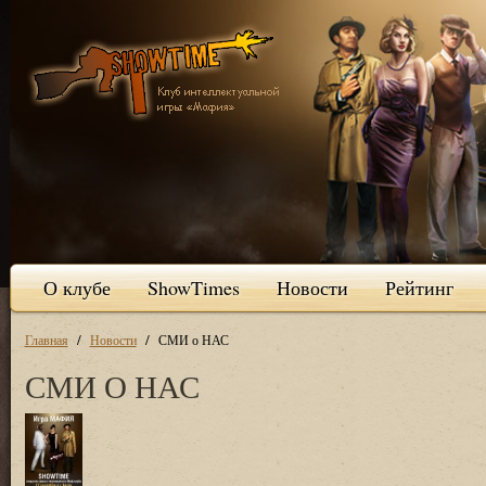
О клубе
ShowTimes
Новости
Рейтинг
/
/
Главная
Новости
СМИ о НАС
СМИ О НАС