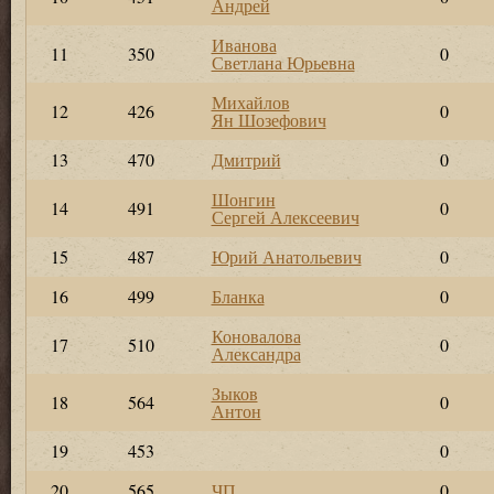
Андрей
Иванова
11
350
0
Светлана Юрьевна
Михайлов
12
426
0
Ян Шозефович
13
470
Дмитрий
0
Шонгин
14
491
0
Сергей Алексеевич
15
487
Юрий Анатольевич
0
16
499
Бланка
0
Коновалова
17
510
0
Александра
Зыков
18
564
0
Антон
19
453
0
20
565
ЧП
0