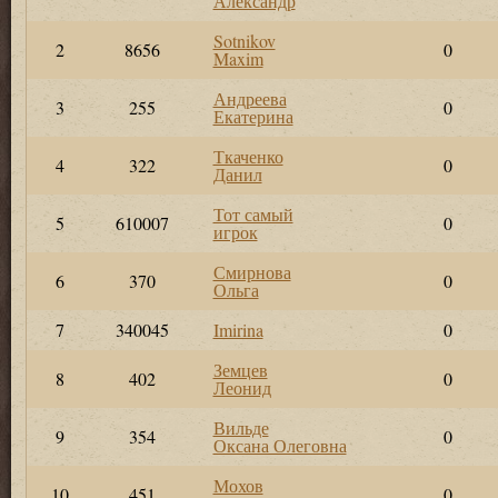
Александр
Sotnikov
2
8656
0
Maxim
Андреева
3
255
0
Екатерина
Ткаченко
4
322
0
Данил
Тот самый
5
610007
0
игрок
Смирнова
6
370
0
Ольга
7
340045
Imirina
0
Земцев
8
402
0
Леонид
Вильде
9
354
0
Оксана Олеговна
Мохов
10
451
0