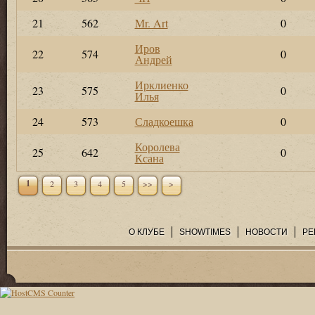
21
562
Mr. Art
0
Иров
22
574
0
Андрей
Ирклиенко
23
575
0
Илья
24
573
Сладкоешка
0
Королева
25
642
0
Ксана
1
2
3
4
5
>>
>
О КЛУБЕ
SHOWTIMES
НОВОСТИ
РЕ