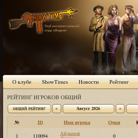
О клубе
ShowTimes
Новости
Рейтинг
РЕЙТИНГ ИГРОКОВ ОБЩИЙ
Август 2026
№
ID
Имя игрока
Очки
Айдынов
1
110094
0