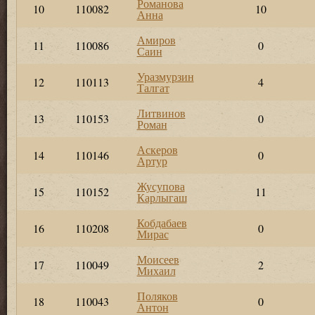
Романова
10
110082
10
Анна
Амиров
11
110086
0
Саин
Уразмурзин
12
110113
4
Талгат
Литвинов
13
110153
0
Роман
Аскеров
14
110146
0
Артур
Жусупова
15
110152
11
Карлыгаш
Кобдабаев
16
110208
0
Мирас
Моисеев
17
110049
2
Михаил
Поляков
18
110043
0
Антон