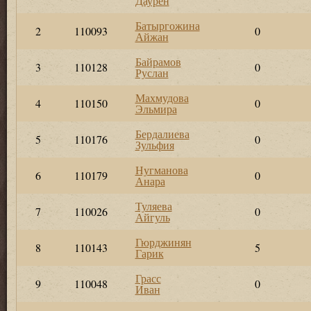
Даурен
Батыргожина
2
110093
0
Айжан
Байрамов
3
110128
0
Руслан
Махмудова
4
110150
0
Эльмира
Бердалиева
5
110176
0
Зульфия
Нугманова
6
110179
0
Анара
Туляева
7
110026
0
Айгуль
Гюрджинян
8
110143
5
Гарик
Грасс
9
110048
0
Иван