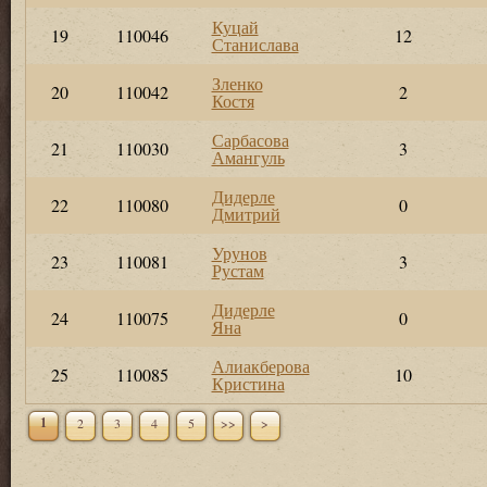
Куцай
19
110046
12
Станислава
Зленко
20
110042
2
Костя
Сарбасова
21
110030
3
Амангуль
Дидерле
22
110080
0
Дмитрий
Урунов
23
110081
3
Рустам
Дидерле
24
110075
0
Яна
Алиакберова
25
110085
10
Кристина
1
2
3
4
5
>>
>