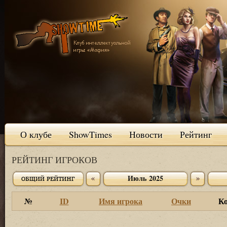
О клубе
ShowTimes
Новости
Рейтинг
РЕЙТИНГ ИГРОКОВ
Июль 2025
№
ID
Имя игрока
Очки
К