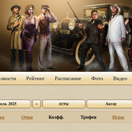
овости
Рейтинг
Расписание
Фото
Видео
юль 2025
Актау
ка
Очки
Коэфф.
Трофеи
Игры